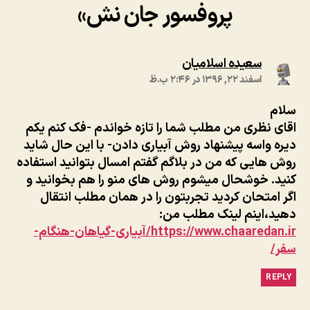
پروفسور جان نش»
:
سعیده اسلامیان
اسفند ۲۲, ۱۳۹۶ در ۲:۴۶ ب.ظ
سلام
اقای نظری من مطلب شما را تازه خواندم -فک کنم یکم
دیره واسه پیشنهاد روش آبیاری دادن- با این حال شاید
روش هایی که من در بلاگم گفتم امسال بتوانید استفاده
کنید. خوشحال میشوم روش های منو را هم بخوانید و
اگر امتحان کردید تجربتون را در همان مطلب انتقال
دهید،اینم لینک مطلب من:
https://www.chaaredan.ir/آبیاری-گیاهان-هنگام-
سفر/
REPLY