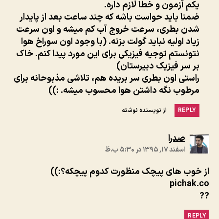
یکم آزمون و خطا لازم داره.
ضمنا باید حواست باشه که چند ساعت بعد از پایدار
شدن بطری، سرعت خروج آب کم میشه و اون سرعت
زیاد اولیه نباید گولت بزنه. (با وجود اون سوراخ هوا
نتونستم توجیه فیزیکی برای این مورد پیدا کنم. خاک
بر سر فیزیک دبیرستان)
راستی اون بطری سر بریده هم، تلاشی مذبوحانه برای
مرطوب نگه داشتن هوا محسوب میشه. :))
REPLY
از نویسنده نوشته
:
صدرا
اسفند ۱۷, ۱۳۹۵ در ۵:۳۰ ب.ظ
از خوب های پیچک منظورت کدوم پیچکه؟:))
pichak.co
??
REPLY