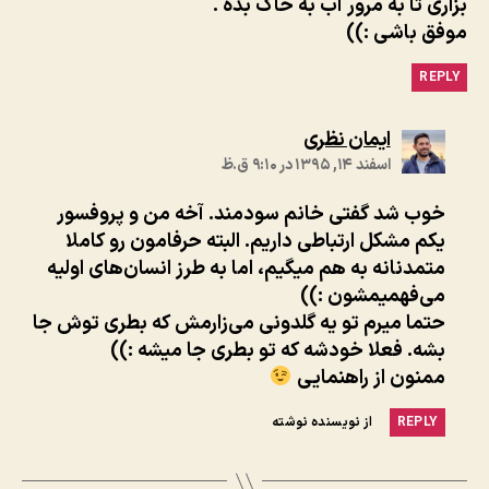
بزارى تا به مرور آب به خاک بده .
موفق باشى :))
REPLY
:
ایمان نظری
اسفند ۱۴, ۱۳۹۵ در ۹:۱۰ ق.ظ
خوب شد گفتی خانم سودمند. آخه من و پروفسور
یکم مشکل ارتباطی داریم. البته حرفامون رو کاملا
متمدنانه به هم میگیم، اما به طرز انسان‌های اولیه
می‌فهمیمشون :))
حتما میرم تو یه گلدونی می‌زارمش که بطری توش جا
بشه. فعلا خودشه که تو بطری جا میشه :))
ممنون از راهنمایی
REPLY
از نویسنده نوشته