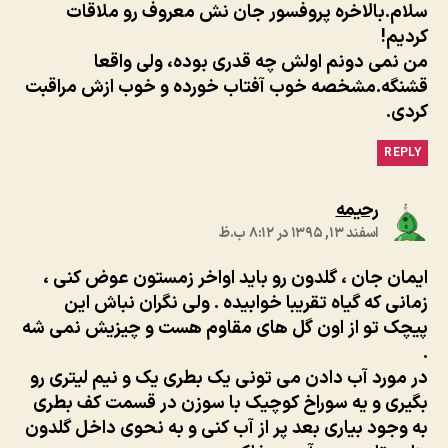
سلام.بالاخره پروفسور جان نش معروف رو ملاقات
کردیم!
من نمی دونم اولش چه قدری بوده، ولی واقعا
قشنگه.مشخصه خوب آفتاب خورده و خوب ازش مراقبت
کردی.
REPLY
:
رحيمه
اسفند ۱۳, ۱۳۹۵ در ۸:۱۲ ب.ظ
ایمان جان ، گلدون رو باید اواخر زمستون عوض کنى ،
زمانى که گیاه تقریبا خوابیده . ولى نگران نباش این
پیچک تو از اون گل هاى مقاوم هست و چیزیش نمى شه
.
در مورد آب دادن مى تونى یک بطرى یک و نیم لیترى رو
بگیرى و یه سوراخ کوچیک با سوزن در قسمت کف بطرى
به وجود بیارى بعد پر از آب کنى و به نحوى داخل گلدون