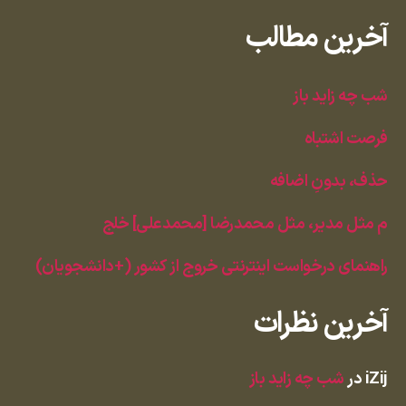
آخرین مطالب
شب چه زاید باز
فرصت اشتباه
حذف، بدونِ اضافه
م مثل مدیر، مثل محمدرضا [محمدعلی] خلج
راهنمای درخواست اینترنتی خروج از کشور (+دانشجویان)
آخرین نظرات
iZij
در
شب چه زاید باز