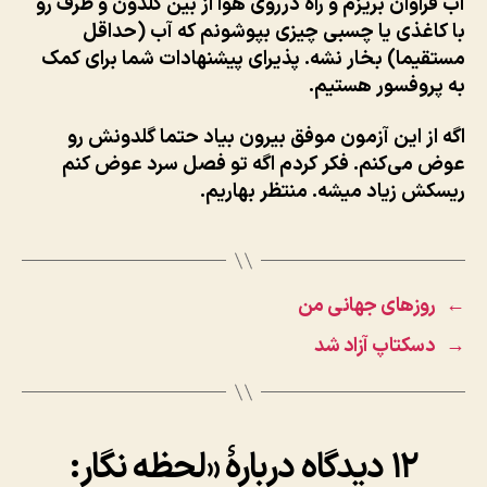
آب فراوان بریزم و راه درروی هوا از بین گلدون و ظرف رو
با کاغذی یا چسبی چیزی بپوشونم که آب (حداقل
مستقیما) بخار نشه. پذیرای پیشنهادات شما برای کمک
به پروفسور هستیم.
اگه از این آزمون موفق بیرون بیاد حتما گلدونش رو
عوض می‌کنم. فکر کردم اگه تو فصل سرد عوض کنم
ریسکش زیاد میشه. منتظر بهاریم.
←
روزهای جهانی من
→
دسکتاپ آزاد شد
۱۲ دیدگاه دربارهٔ «لحظه نگار: