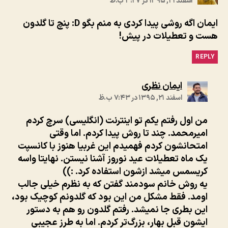
اسفند ۲۱, ۱۳۹۵ در ۳:۲۷ ب.ظ
ایمان اگه روشی پیدا کردی به منم بگو D: پنچ تا گلدون
هست و تعطیلات در پیش!
REPLY
:
ایمان نظری
اسفند ۲۱, ۱۳۹۵ در ۷:۴۳ ب.ظ
من اول رفتم یکم تو اینترنت (انگلیسی) سرچ کردم
امیرمحمد. چند تا روش پیدا کردم. اما وقتی
امتحانشون کردم فهمیدم این غربیا هنوز با کانسپت
یک ماه تعطیلات عید نوروز آشنا نیستن. نهایتا واسه
کریسمس میشد ازشون استفاده کرد. :))
یه روش خانم سودمند گفتن که به نظرم خیلی جالب
اومد. فقط مشکل من این بود که گلدونم کوچیک بود،
این بطری جا نمیشد. رفتم گلدون رو هم به دستور
ایشون قبل بهار، بزرگ‌تر کردم. اما به طرز عجیبی