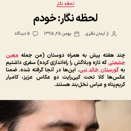
دسته‌ها
لحظه نگار
لحظه نگار: خودم
برای
از
ایمان نظری
بهمن ۲۵, ۱۳۹۵
۵ دیدگاه
نویسنده
تاریخ
لحظه
نوشته
نوشته
نگار:
خودم
چند هفته پیش به همراه دوستان (من جمله
معین
حشمتی
که تازه وبلاگش را راه‌اندازی کرده) سفری داشتیم
به
گورستان خالد نبی
. این‌‌ها در آنجا گرفته شده. ضمنا
عکس‌ها کلا تحت کپی‌رایت دو عکاس عزیز، کامیار
کریم‌پناه و عباس نخل‌بند هستند.