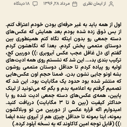
برای
از
ایمان نظری
مرداد ۲۸, ۱۳۹۶
۱۸ دیدگاه
نویسنده
تاریخ
#بامتمم:
نوشته
نوشته
عکس‌ها
دسته
اول از همه باید به غیر حرفه‌ای بودن خودم اعتراف کنم.
جمعی
از بس ذوق زده شده بودم بعد همایش که عکس‌های
+
دسته جمعی رو بدون اینکه نگاه کنم همینطوری بین
تعدادی
دوستای متممی پخش کردم. بعدا که نگاهشون کردم
عکس
گفتم ای دل غافل عجب عکس آبروبری :)) دوربین کج،
دو
نفره
ترکیب بندی بد،… این شد که نشستم روی همه ادیت‌های
منتظر
اولیه رو پیاده کردم تا حداقل دوستان متممی روشون
صاحبانش
بشه اونو جایی نشون بدن. ضمنا حجم اون عکس‌هایی
که منتشر شده بود حدود یک مگابایت بود. این شد که
تصمیم گرفتم یه اعلامیه بدم و بگم که می‌تونید از لینک
پایین، همه‌ی عکس‌های دسته جمعی ادیت شده رو با
حداکثر کیفیت (بین ۵ تا ۳ مگابایت) دریافت کنید.
امیدوارم اگه قراره عکسی از دوربین من تو وبلاگشون
بمونه، اینا بمونه تا حداقل چیزی هم از آبروی بنده ایضا
:)) (قابل توجه امین کاکاوند که یه نسخه آپلود کرده.)