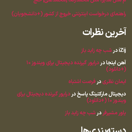
م مثل مدیر، مثل محمدرضا [محمدعلی] خلج
راهنمای درخواست اینترنتی خروج از کشور (+دانشجویان)
آخرین نظرات
iZij
در
شب چه زاید باز
آهن اینجا
در
درایور گیرنده دیجیتال برای ویندوز ۱۰
(+دانلود)
ایمان نظری
در
فرصت اشتباه
دیجیتال مارکتینگ پاسخ
در
درایور گیرنده دیجیتال برای
ویندوز ۱۰ (+دانلود)
یاور مشیرفر
در
شب چه زاید باز
دسته‌بندی‌ها