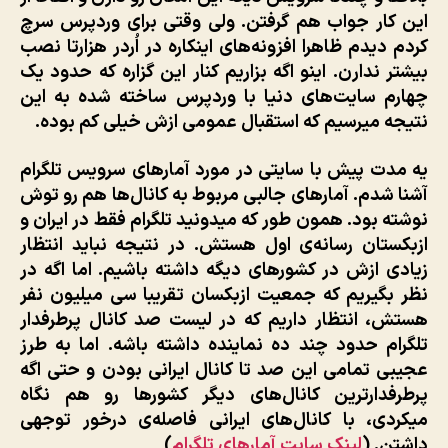
این کار جواب هم گرفتن. ولی وقتی برای وردپرس سرچ
کردم دیدم ظاهرا افزونه‌های اینکاره در اُردر هزارتا نصب
بیشتر ندارن. اینو اگه بزاریم کنار این گزاره که حدود یک
چهارم سایت‌های دنیا با وردپرس ساخته شده به این
نتیجه میرسیم که استقبال عمومی ازش خیلی کم بوده.
یه مدت پیش با سایتی در مورد آمارهای سرویس تلگرام
آشنا شدم. آمارهای جالبی مربوط به کانال‌ها هم رو توش
نوشته بود. همون طور که میدونید تلگرام فقط در ایران و
ازبکستان رسانه‌ی اول هستش. در نتیجه نباید انتظار
زیادی ازش در کشورهای دیگه داشته باشیم. اما اگه در
نظر بگیریم که جمعیت ازبکسان تقریبا سی میلیون نفر
هستش، انتظار داریم که در لیست صد کانال پرطرفدار
تلگرام حدود چند ده نماینده داشته باشه. اما به طرز
عجیبی تمامی این صد تا کانال ایرانی بودن و حتی اگه
پرطرفدارترین کانال‌های دیگر کشورها رو هم نگاه
میکردی، با کانال‌های ایرانی فاصله‌ی درخور توجهی
داشتن. (
لینک سایت آمارهای تلگرام
)