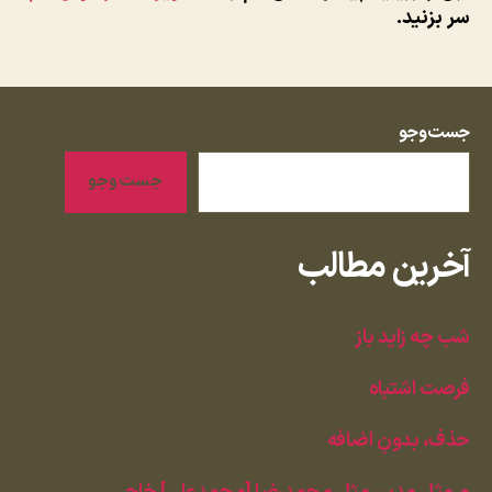
سر بزنید.
جست‌وجو
جست‌وجو
آخرین مطالب
شب چه زاید باز
فرصت اشتباه
حذف، بدونِ اضافه