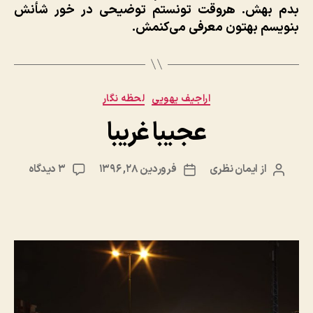
بدم بهش. هروقت تونستم توضیحی در خور شأنش
بنویسم بهتون معرفی می‌کنمش.
دسته‌ها
اراجیف یهویی
لحظه نگار
عجیبا غریبا
برای
از
ایمان نظری
فروردین ۲۸, ۱۳۹۶
۳ دیدگاه
نویسنده
تاریخ
عجیبا
نوشته
نوشته
غریبا