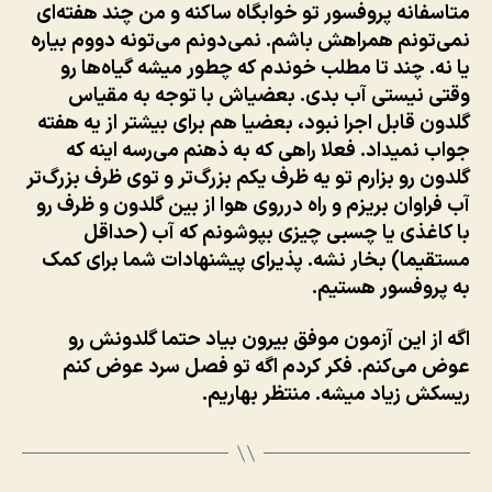
متاسفانه پروفسور تو خوابگاه ساکنه و من چند هفته‌ای
نمی‌تونم همراهش باشم. نمی‌دونم می‌تونه دووم بیاره
یا نه. چند تا مطلب خوندم که چطور میشه گیاه‌ها رو
وقتی نیستی آب بدی. بعضیاش با توجه به مقیاس
گلدون قابل اجرا نبود، بعضیا هم برای بیشتر از یه هفته
جواب نمیداد. فعلا راهی که به ذهنم می‌رسه اینه که
گلدون رو بزارم تو یه ظرف یکم بزرگ‌تر و توی ظرف بزرگ‌تر
آب فراوان بریزم و راه درروی هوا از بین گلدون و ظرف رو
با کاغذی یا چسبی چیزی بپوشونم که آب (حداقل
مستقیما) بخار نشه. پذیرای پیشنهادات شما برای کمک
به پروفسور هستیم.
اگه از این آزمون موفق بیرون بیاد حتما گلدونش رو
عوض می‌کنم. فکر کردم اگه تو فصل سرد عوض کنم
ریسکش زیاد میشه. منتظر بهاریم.