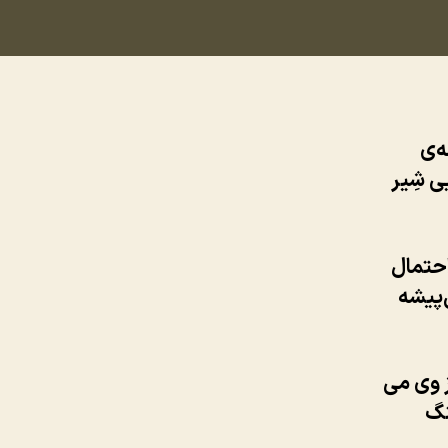
ه‌ی
ی شِیر
احتمال
‌پیشه
 وی می
نگ