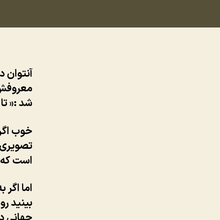
آنتوان د
معروفش 
شد :« تا
خوب اگر 
تصویری ک
است که د
اما اگر 
بینید رو
جهانی دو