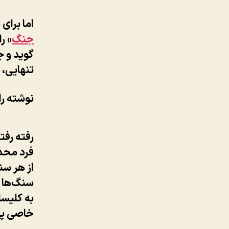
اما برای
جنگ
» ر
گوید و ج
تنهایی،
نوشته را
رفته رفت
فرد محدو
از هر سن
سنگ‌ها د
به کلیسا
خاصی پید