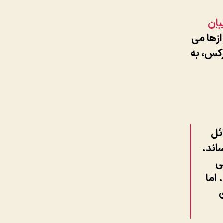
بان
ازها می
رکس، به
ئل
اند.
ی
 اما
ی