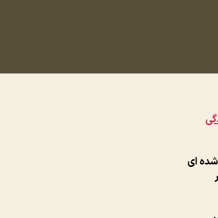
گی
ضا
شده ای