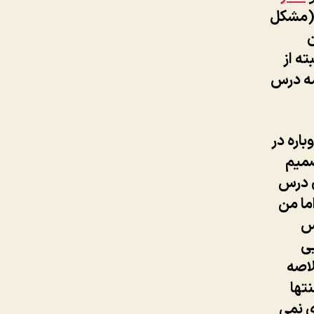
ی(مشکل
ن
ه از
مه درس
اره در
صمیم
ی درس
ما من
س
یی
لاصه
نتها
ی نمی