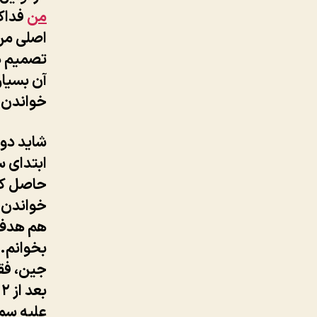
من
فداکا
اصلی من)
تصمیم در
آن بسیار
خواندن 
شاید دوم
ابتدای س
حاصل کد
خواندن م
هم هدف 
بخوانم. 
جین، فقط
ب
علیه سمت