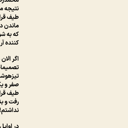
محمدرضا
نتیجه می
طیف قرار
ماندن در
که به شو
کننده آر
اگر الان
تصمیمات 
تیزهوشان
صفر و ی
طیف قرار
رفت و بن
نداشتم!
در اوایل