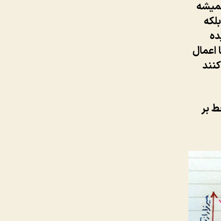
میشه
بلکه
ده
 اعمال
کنند
ط بر