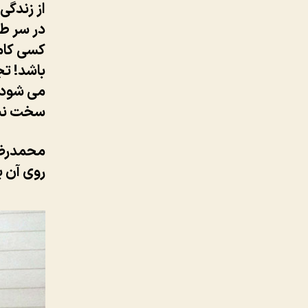
از زندگ
در سر طی
کسی کامل
باشد! تج
می شود، 
سخت نی
محمدرضا 
روی آن بود که نما