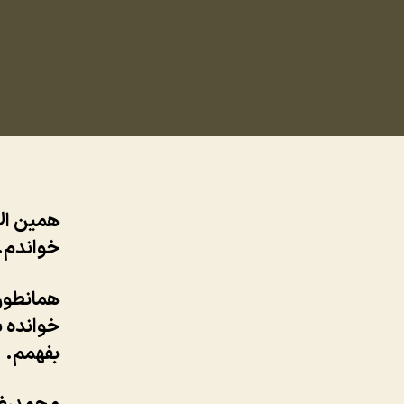
همین ال
خواندم.
همانطور
خوانده ب
بفهمم.