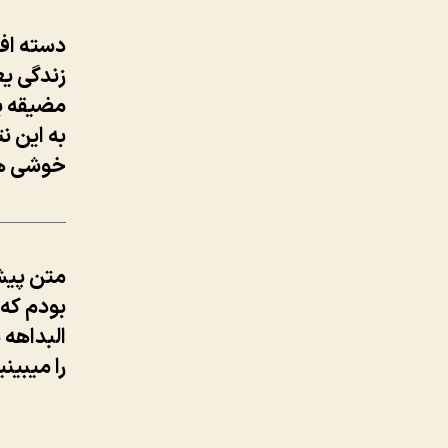
دسته افر
زندگی ی
مضیقه بو
به این ن
خوشی ها
متن پیش
بودم که 
البداهه 
را میبینی