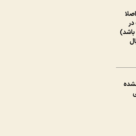
صلا
در
 باشد)
ال
نشده
ی