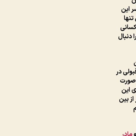
ن
ر این
تنها
 کسانی
 دنبال
بولی در
ه صورت
ی این
از بین
م
و
مادر