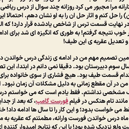
رانه مرا مجبور می کرد روزانه چند سوال از درس ریاض
 را حل کنم و اثار حل ان را به او نشان دهم. احتمالا ای
 نهایت قسمت ترس از شاخص یادشده قرار دارد! که البت
 خوب نتیجه گرفتم! به طوری که انگیزه ای شد برای ادا
و تعدیل عقربه ی این طیف!
ین تصمیم مهم من در ادامه ی زندگی درس خواندن دوب
ال سوم دبیرستان بود. دقیقا نمی دانم در ابتدا، این ت
ام قسمت طیف بود. هیچ فشاری از سوی خانواده برا
ن در آن مقطع زمانی به دلیل مشکلات آن زمان نبود. ا
مشخصی نداشتم. فقط یادم است که می خواستم در
مانند تام هنکس در فیلم
فورست گامپ
، که بعد از جدا
 می خواست بدود؛ و این کار را تا سال ها ادامه داد! خ
عد از ۲ ماه درس خواندن فورست وارانه، مطمئنم که عقربه به م
 ولع نزدیک شده بود! با این که نتایج امیدوار کننده ا