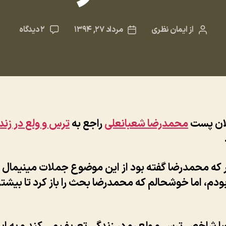
برای
از
ایمان نظری
مرداد ۲۷, ۱۳۹۴
۲ دیدگاه
نویسنده
تاریخ
فرار
نوشته
نوشته
از
ترسها
یا
تعقیب
رویاها؟
با
ان پست
محمدرضا شعبانعلی
راجع به
ترس و ولع در زند
محمدر
 که محمدرضا گفته بود از این موضوع جملات مینیمال 
ودم، اما خوشحالم که محمدرضا بحث را باز کرد تا بیشتر