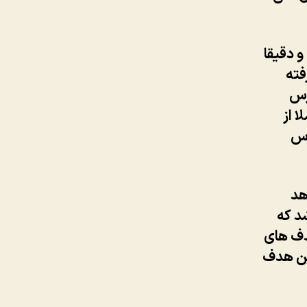
 دقیقا
فته
رس
ا از
رس
هد
د که
دف های
این هدف