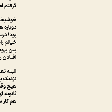
گرفتم اما هدف
خوشبختان
دوباره ه
بود! درس
خیالم را
بین برود
افتادن ر
البته تع
نزدیک به
هیچ وقت
ثانویه ا
هم کار 