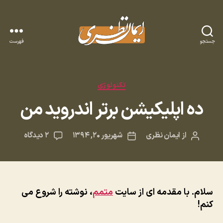
جستجو
فهرست
وبلاگ
ایمان
نظری
دسته‌ها
تکنولوژی
ده اپلیکیشن برتر اندروید من
برای
از
ایمان نظری
شهریور ۲۰, ۱۳۹۴
۲ دیدگاه
نویسنده
تاریخ
ده
نوشته
نوشته
اپلیکیش
برتر
اندروید
من
سلام. با مقدمه ای از سایت
متمم
، نوشته را شروع می
کنم!