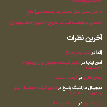
حذف، بدونِ اضافه
م مثل مدیر، مثل محمدرضا [محمدعلی] خلج
راهنمای درخواست اینترنتی خروج از کشور (+دانشجویان)
آخرین نظرات
iZij
در
شب چه زاید باز
آهن اینجا
در
درایور گیرنده دیجیتال برای ویندوز ۱۰
(+دانلود)
ایمان نظری
در
فرصت اشتباه
دیجیتال مارکتینگ پاسخ
در
درایور گیرنده دیجیتال برای
ویندوز ۱۰ (+دانلود)
یاور مشیرفر
در
شب چه زاید باز