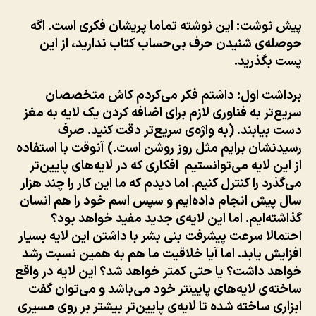
ناموفق
در
پیش نوشت
: این نوشته تماما پریشان فکری است. اگه
فرایند
حوصله‌ی شنیدن حرف بی‌حساب کتاب ندارید، از این
تکامل
پست بگذرید.
برداشت اول
: داشتم فکر می‌کردم کاش متخصصان
سریع‌تر
به فناوری لازم برای اضافه کردن یک لایه به مغز
دست بیابند. (به واژه‌ی سریع‌تر دقت کنید. صرف
رسیدنشان برایم مثل روز روشن است.) آنوقت با استفاده
از این لایه می‌توانستیم افکاری که در لایه‌های پایین‌تر
می‌گذرد را کنترل کنیم. اما دیدم که ما این کار را چند هزار
سال پیش انجام داده‌ایم و سپس اسم خود را هم انسان
گذاشته‌ایم. اما این لایه‌ی جدید مفید خواهد بود؟
احتمالا سرعت پیشرفت بنی بشر با داشتن این لایه بسیار
افزایش یابد. اما آیا خلاقیت ما هم به همین نسبت رشد
خواهد داشت؟ یا حتی کمتر خواهد شد؟ این لایه در واقع
ساخته‌ی لایه‌های پایینتر خود می‌باشد و می‌توان گفت
ابزاری ساخته شده تا لایه‌ی پایین‌تر بیشتر بر روی مسیری