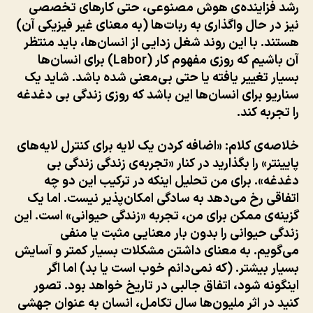
رشد فزاینده‌ی هوش مصنوعی، حتی کارهای تخصصی
نیز در حال واگذاری به ربات‌ها (به معنای غیر فیزیکی آن)
هستند. با این روند شغل زدایی از انسان‌ها، باید منتظر
آن باشیم که روزی مفهوم کار (Labor) برای انسان‌ها
بسیار تغییر یافته یا حتی بی‌معنی شده باشد. شاید یک
سناریو برای انسان‌ها این باشد که روزی زندگی بی دغدغه
را تجربه کند.
خلاصه‌ی کلام
: «اضافه کردن یک لایه برای کنترل لایه‌های
پایینتر» را بگذارید در کنار «تجربه‌ی زندگی زندگی بی
دغدغه». برای من تحلیل اینکه در ترکیب این دو چه
اتفاقی رخ می‌دهد به سادگی امکان‌پذیر نیست. اما یک
گزینه‌ی ممکن برای من، تجربه «زندگی حیوانی» است. این
زندگی حیوانی را بدون بار معنایی مثبت یا منفی
می‌گویم. به معنای داشتن مشکلات بسیار کمتر و آسایش
بسیار بیشتر. (که نمی‌دانم خوب است یا بد) اما اگر
اینگونه شود، اتفاق جالبی در تاریخ خواهد بود. تصور
کنید در اثر ملیون‌ها سال تکامل، انسان به عنوان جهشی