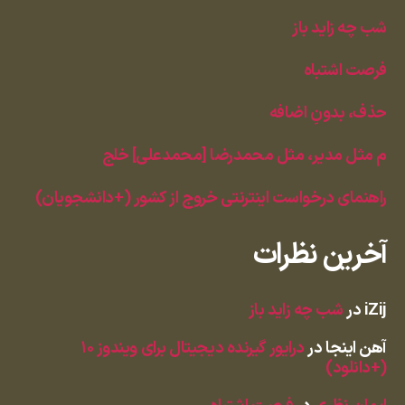
شب چه زاید باز
فرصت اشتباه
حذف، بدونِ اضافه
م مثل مدیر، مثل محمدرضا [محمدعلی] خلج
راهنمای درخواست اینترنتی خروج از کشور (+دانشجویان)
آخرین نظرات
iZij
در
شب چه زاید باز
آهن اینجا
در
درایور گیرنده دیجیتال برای ویندوز ۱۰
(+دانلود)