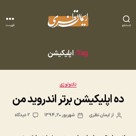
جستجو
فهرست
وبلاگ
ایمان
نظری
Tag:
اپلیکیشن
دسته‌ها
تکنولوژی
ده اپلیکیشن برتر اندروید من
برای
از
ایمان نظری
شهریور ۲۰, ۱۳۹۴
۲ دیدگاه
نویسنده
تاریخ
ده
نوشته
نوشته
اپلیکیش
برتر