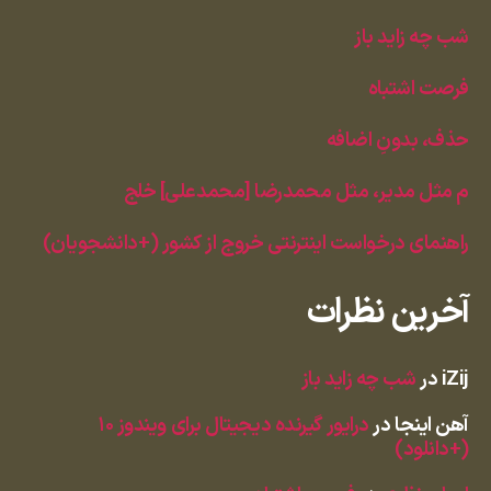
شب چه زاید باز
فرصت اشتباه
حذف، بدونِ اضافه
م مثل مدیر، مثل محمدرضا [محمدعلی] خلج
راهنمای درخواست اینترنتی خروج از کشور (+دانشجویان)
آخرین نظرات
iZij
در
شب چه زاید باز
آهن اینجا
در
درایور گیرنده دیجیتال برای ویندوز ۱۰
(+دانلود)