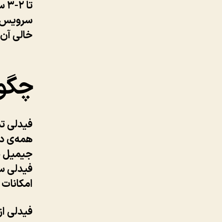
تا ۲-۳ سال پیش
سرویس ا
خالی آن 
چگون
فیدلی تم
همه‌ی دس
جیمیل یا
فیدلی سر
امکانات 
فیدلی ا