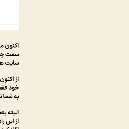
اکنون می
سایت ها
از اکنون
خود فقط 
به شما 
البته بع
از این ر