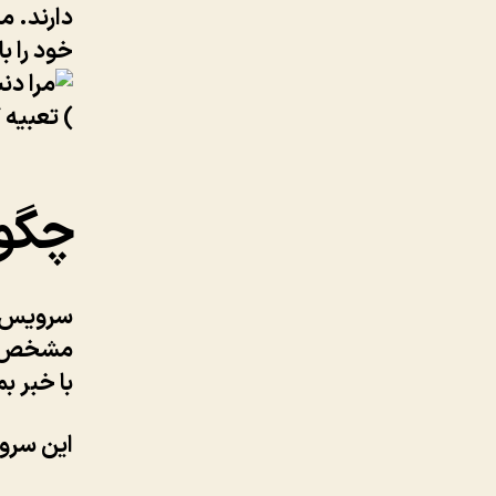
دارند. م
خود را ب
) تعبیه 
چگون
سرویس ها
مشخص می 
با خبر بم
این سروی