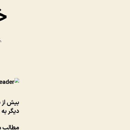
خور
بیش از ی
دیگر به
مطالب مف