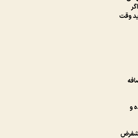
گر
ید وقت
افه
 شده و
پیشفرض