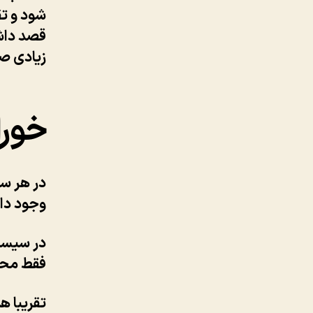
شود و تق
قصد داشت
زیادی ص
خوراک (ی
در هر سا
وجود دا
فقط محتو
تقریبا ه