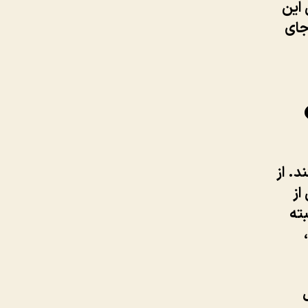
 این
جای
د. از
از
ته