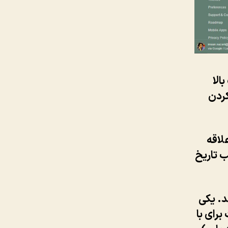
الا
فه کردن
لاقه
ب تاریخ
د. یکی
برای با