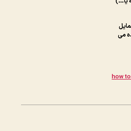
ه یا…)
مایل
ه می
how to