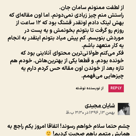
از لطفت ممنونم سامان جان.
راستش منم چیز زیادی نمی‌دونم. اما اون مقاله‌ای که
بهش لینک دادم اونقدر قشنگ بود که ۱۲ ساعت از
روزم رو گرفت تا بتونم بخونمش و یه پست در
موردش بنویسم. کم پیش میاد بتونم اینقدر به انجام
یه کار متعهد باشم.
فکر می‌کنم طولانی‌ترین محتوای آنلاینی بود که
خونده بودم. و قطعا یکی از بهترین‌هاش. خودم هم
تازه بعد از خوندن اون مقاله حس کردم دارم یه
چیزهایی می‌فهمم.
REPLY
از نویسنده نوشته
:
شایان مجیدی
بهمن ۱۳, ۱۳۹۶ در ۳:۳۰ ب.ظ
چشم حتما سلام خواهم رسوند! اتفاقا امروز یکم راجع به
همایش متمم باهم صحبت کردیم!