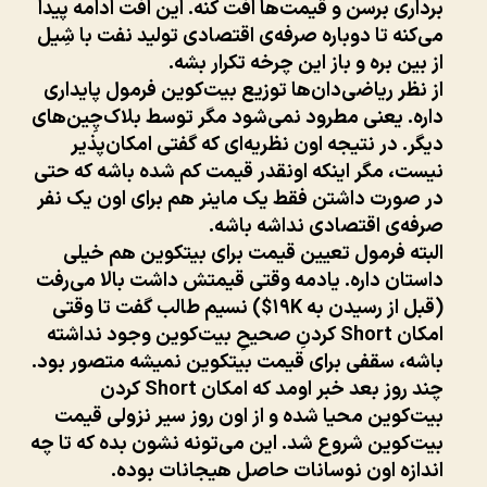
برداری برسن و قیمت‌ها افت کنه. این افت ادامه پیدا
می‌کنه تا دوباره صرفه‌ی اقتصادی تولید نفت با شِیل
از بین بره و باز این چرخه تکرار بشه.
از نظر ریاضی‌دان‌ها توزیع بیت‌کوین فرمول پایداری
داره. یعنی مطرود نمی‌شود مگر توسط بلاک‌چِین‌های
دیگر. در نتیجه اون نظریه‌ای که گفتی امکان‌پذیر
نیست، مگر اینکه اونقدر قیمت کم شده باشه که حتی
در صورت داشتن فقط یک ماینر هم برای اون یک نفر
صرفه‌ی اقتصادی نداشه باشه.
البته فرمول تعیین قیمت برای بیتکوین هم خیلی
داستان داره. یادمه وقتی قیمتش داشت بالا می‌رفت
(قبل از رسیدن به ۱۹K$) نسیم طالب گفت تا وقتی
امکان Short کردنِ صحیحِ بیت‌کوین وجود نداشته
باشه، سقفی برای قیمت بیتکوین نمیشه متصور بود.
چند روز بعد خبر اومد که امکان Short کردن
بیت‌کوین محیا شده و از اون روز سیر نزولی قیمت
بیت‌کوین شروع شد. این می‌تونه نشون بده که تا چه
اندازه اون نوسانات حاصل هیجانات بوده.