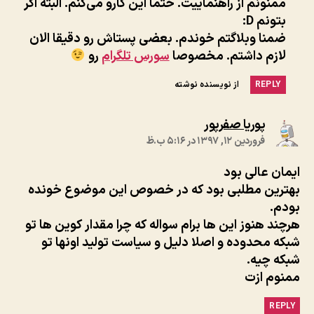
ممنونم از راهنماییت. حتما این کارو می‌کنم. البته اگر
بتونم D:
ضمنا وبلاگتم خوندم. بعضی پستاش رو دقیقا الان
لازم داشتم. مخصوصا
سورس تلگرام
رو
REPLY
از نویسنده نوشته
:
پوریا صفرپور
فروردین ۱۲, ۱۳۹۷ در ۵:۱۶ ب.ظ
ایمان عالی بود
بهترین مطلبی بود که در خصوص این موضوع خونده
بودم.
هرچند هنوز این ها برام سواله که چرا مقدار کوین ها تو
شبکه محدوده و اصلا دلیل و سیاست تولید اونها تو
شبکه چیه.
ممنوم ازت
REPLY